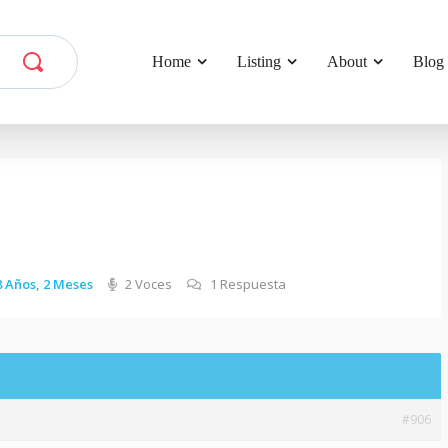
Home
Listing
About
Blog
 Años, 2 Meses
2 Voces
1 Respuesta
#906