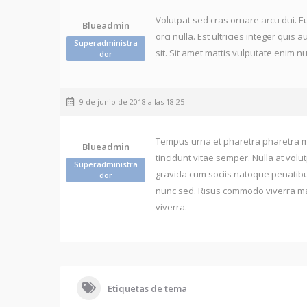
Volutpat sed cras ornare arcu dui. Eu
Blueadmin
orci nulla. Est ultricies integer quis 
Superadministra
sit. Sit amet mattis vulputate enim nul
dor
9 de junio de 2018 a las 18:25
Tempus urna et pharetra pharetra ma
Blueadmin
tincidunt vitae semper. Nulla at volu
Superadministra
gravida cum sociis natoque penatibus
dor
nunc sed. Risus commodo viverra mae
viverra.
Etiquetas de tema