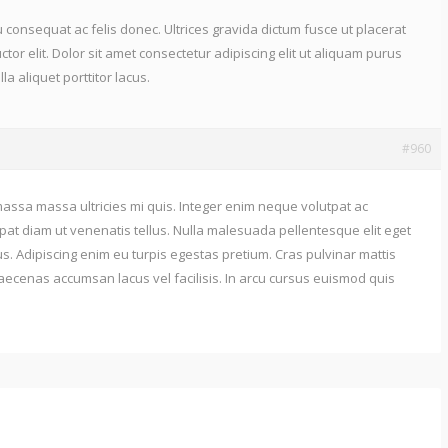
 consequat ac felis donec. Ultrices gravida dictum fusce ut placerat
auctor elit. Dolor sit amet consectetur adipiscing elit ut aliquam purus
la aliquet porttitor lacus.
#960
ssa massa ultricies mi quis. Integer enim neque volutpat ac
tpat diam ut venenatis tellus. Nulla malesuada pellentesque elit eget
. Adipiscing enim eu turpis egestas pretium. Cras pulvinar mattis
cenas accumsan lacus vel facilisis. In arcu cursus euismod quis