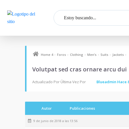
›
›
›
›
›
›
Home 4
Foros
Clothing
Men’s
Suits
Jackets
Volutpat sed cras ornare arcu dui
Actualizado Por Última Vez Por
Blueadmin
Hace 8
Autor
Publicaciones
9 de junio de 2018 a las 13:56