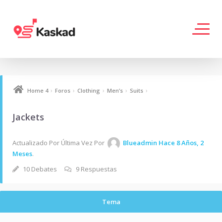
›
›
›
›
›
Home 4
Foros
Clothing
Men’s
Suits
Jackets
Actualizado Por Última Vez Por
Blueadmin
Hace 8 Años, 2
Meses
.
10 Debates
9 Respuestas
Tema