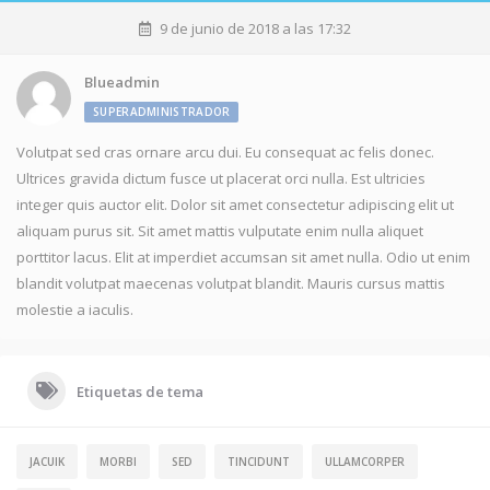
9 de junio de 2018 a las 17:32
Blueadmin
SUPERADMINISTRADOR
Volutpat sed cras ornare arcu dui. Eu consequat ac felis donec.
Ultrices gravida dictum fusce ut placerat orci nulla. Est ultricies
integer quis auctor elit. Dolor sit amet consectetur adipiscing elit ut
aliquam purus sit. Sit amet mattis vulputate enim nulla aliquet
porttitor lacus. Elit at imperdiet accumsan sit amet nulla. Odio ut enim
blandit volutpat maecenas volutpat blandit. Mauris cursus mattis
molestie a iaculis.
Etiquetas de tema
JACUIK
MORBI
SED
TINCIDUNT
ULLAMCORPER