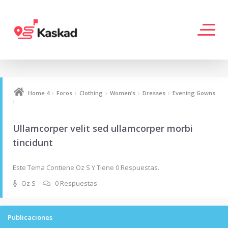
›
›
›
›
›
Home 4
Foros
Clothing
Women’s
Dresses
Evening Gowns
›
Ullamcorper velit sed ullamcorper morbi
tincidunt
Este Tema Contiene Oz S Y Tiene 0 Respuestas.
Oz S
0 Respuestas
Publicaciones