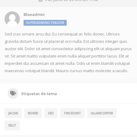
Blueadmin
SUPERADMINISTRADOR
Sed cras ornare arcu dui. Eu consequat ac felis donec. Ultrices
gravida dictum fusce ut placerat orci nulla. Est ultricies integer quis
auctor elit. Dolor sit amet consectetur adipiscing elit ut aliquam purus
sit. Sit amet mattis vulputate enim nulla aliquet porttitor lacus. Elit at
imperdiet dui accumsan sit amet nulla. Odio ut enim blandit volutpat
maecenas volutpat blandit. Mauris cursus mattis molestie a iaculis.
Etiquetas de tema
JACUIK
MORBI
SED
TINCIDUNT
ULLAMCORPER
VELIT