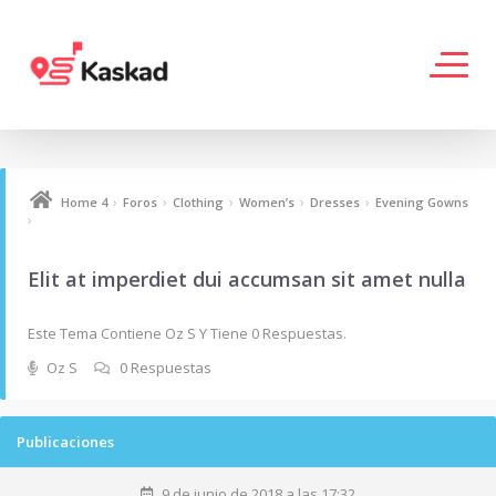
›
›
›
›
›
Home 4
Foros
Clothing
Women’s
Dresses
Evening Gowns
›
Elit at imperdiet dui accumsan sit amet nulla
Este Tema Contiene Oz S Y Tiene 0 Respuestas.
Oz S
0 Respuestas
Publicaciones
9 de junio de 2018 a las 17:32