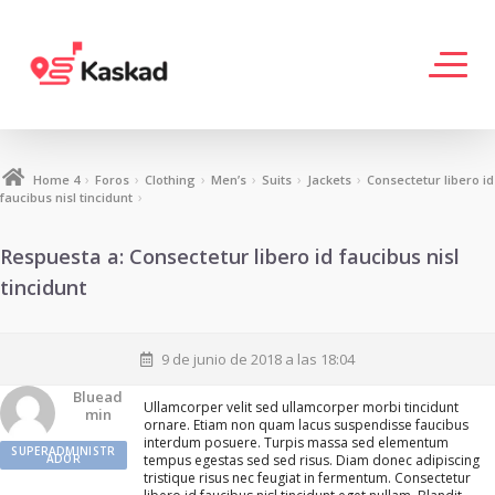
›
›
›
›
›
›
Home 4
Foros
Clothing
Men’s
Suits
Jackets
Consectetur libero id
›
faucibus nisl tincidunt
Respuesta a: Consectetur libero id faucibus nisl
tincidunt
9 de junio de 2018 a las 18:04
Bluead
Ullamcorper velit sed ullamcorper morbi tincidunt
Min
ornare. Etiam non quam lacus suspendisse faucibus
interdum posuere. Turpis massa sed elementum
SUPERADMINISTR
ADOR
tempus egestas sed sed risus. Diam donec adipiscing
tristique risus nec feugiat in fermentum. Consectetur