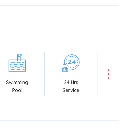
Swimming
24 Hrs
Pool
Service
Juice Bar
Air-Conditioned
Free Wi-Fi