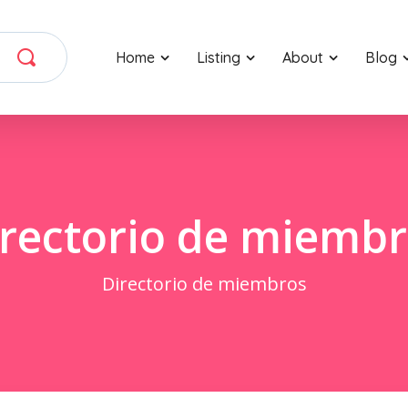
Home
Listing
About
Blog
rectorio de miemb
Directorio de miembros