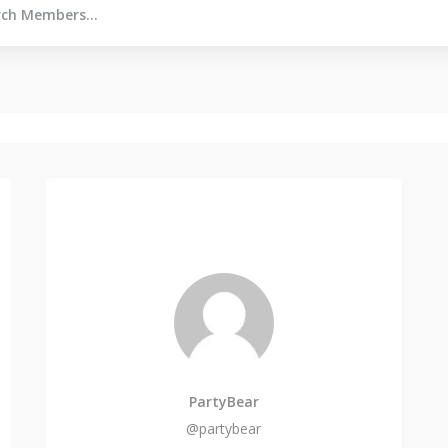
PartyBear
@partybear