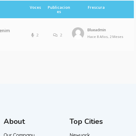
Voces
Publicacion
Frescura
es
Blueadmin
 enim
2
2
Hace 8 Años, 2 Meses
About
Top Cities
Our Company
Newyork